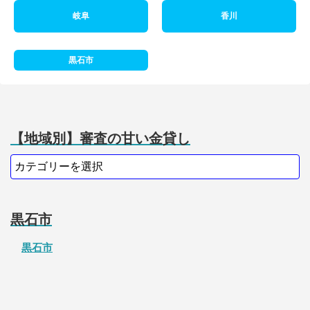
岐阜
香川
黒石市
【地域別】審査の甘い金貸し
黒石市
黒石市