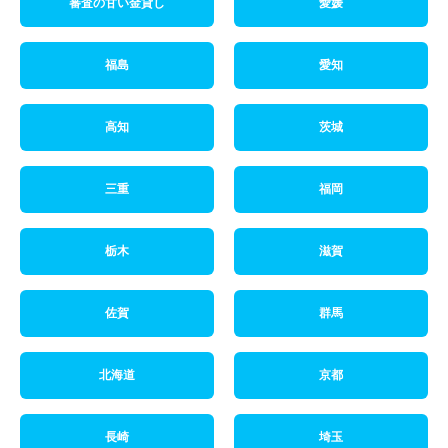
審査の甘い金貸し
愛媛
福島
愛知
高知
茨城
三重
福岡
栃木
滋賀
佐賀
群馬
北海道
京都
長崎
埼玉